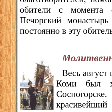
обители с момента е
Печорский монастырь 
постоянно в эту обител
Молитвенн
Весь август
Коми был х
Сосногорске
красивейши