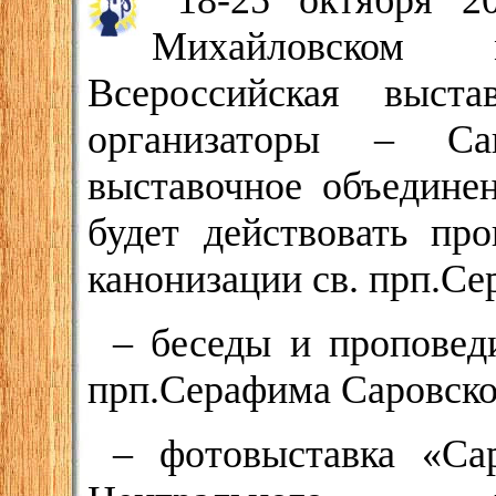
18-25 октября 2
Михайловском 
Всероссийская выста
организаторы – Сан
выставочное объедине
будет действовать пр
канонизации св. прп.Се
– беседы и проповед
прп.Серафима Саровско
– фотовыставка «Са