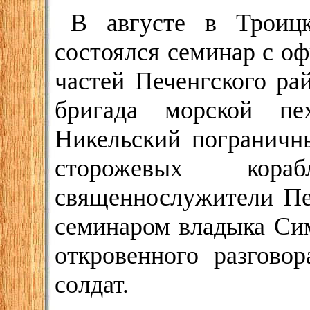
В августе в Троицк
состоялся семинар с о
частей Печенгского ра
бригада морской пех
Никельский пограничн
сторожевых кора
священнослужители Печ
семинаром владыка Сим
откровенного разгово
солдат.