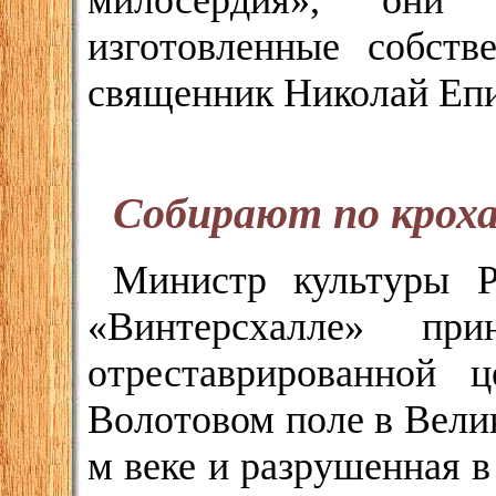
милосердия», они
изготовленные собств
священник Николай Еп
Собирают по крох
Министр культуры Р
«Винтерсхалле» пр
отреставрированной 
Волотовом поле в Вели
м веке и разрушенная 