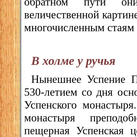
обратном пути он
величественной картине
многочисленным стаям р
В холме у ручья
Нынешнее Успение П
530-летием со дня осн
Успенского монастыря.
монастыря препод
пещерная Успенская ц