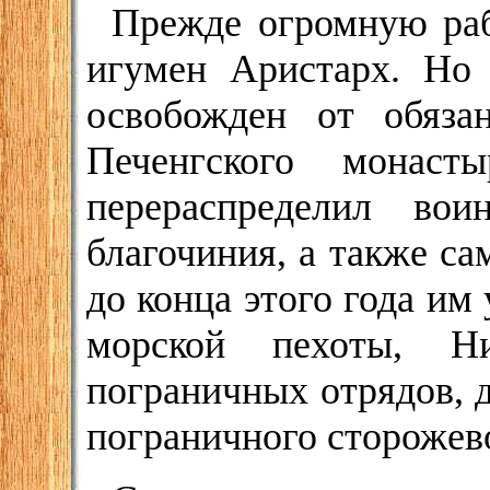
Прежде огромную раб
игумен Аристарх. Но
освобожден от обяза
Печенгского монаст
перераспределил вои
благочиния, а также са
до конца этого года и
морской пехоты, Ни
пограничных отрядов, 
пограничного сторожев