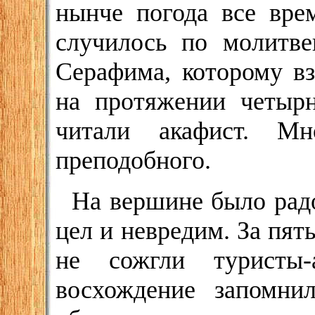
нынче погода все вре
случилось по молитве
Серафима, которому в
на протяжении четырн
читали акафист. М
преподобного.
На вершине было радо
цел и невредим. За пять
не сожгли туристы-
восхождение запомни