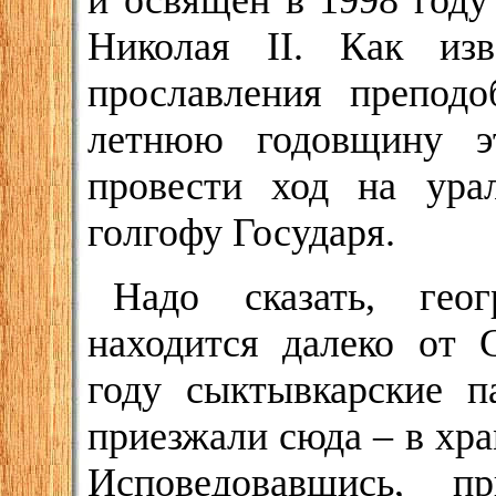
и освящен в 1998 году
Николая II. Как изв
прославления препод
летнюю годовщину э
провести ход на ура
голгофу Государя.
Надо сказать, геог
находится далеко от 
году сыктывкарские 
приезжали сюда – в хр
Исповедовавшись, пр