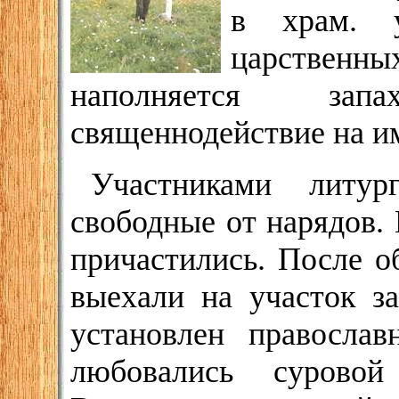
в храм. у
царствен
наполняется зап
священнодействие на и
Участниками литур
свободные от нарядов.
причастились. После о
выехали на участок з
установлен правосла
любовались суровой