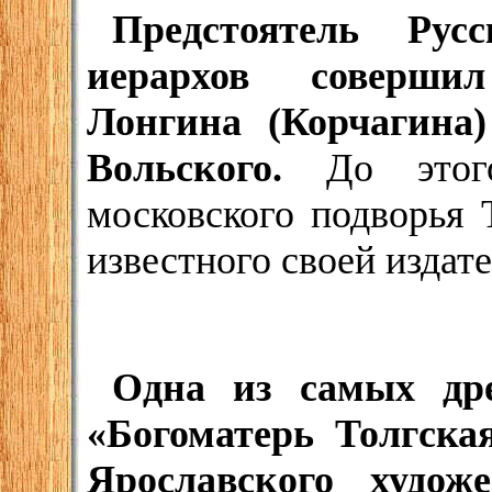
Предстоятель Ру
иерархов соверши
Лонгина (Корчагина)
Вольского.
До этого
московского подворья 
известного своей издат
Одна из самых др
«Богоматерь Толгска
Ярославского худож