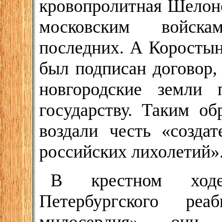
кровопролитная Шелонс
московским войска
последних. А Коростынь
был подписан договор,
новгородские земли 
государству. Таким об
воздали честь «созда
российских лихолетий»
В крестном ходе
Петербургского реа