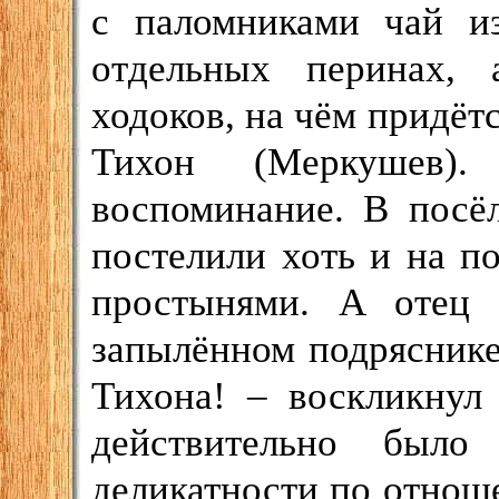
с паломниками чай и
отдельных перинах, 
ходоков, на чём придётс
Тихон (Меркушев)
воспоминание. В посё
постелили хоть и на п
простынями. А отец
запылённом подряснике,
Тихона! – воскликнул
действительно было
деликатности по отнош