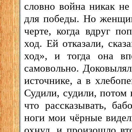
словно война никак не 
для победы. Но женщи
черте, когда вдруг по
ход. Ей отказали, сказ
ход», и тогда она в
самовольно. Доковылял
источнике, а в хлебоп
Судили, судили, потом 
что рассказывать, ба
ноги мои чёрные видел
охнул, и произошло вт