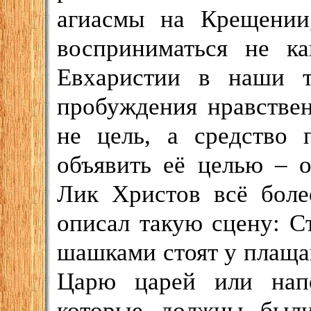
агиасмы на Крещении
восприниматься не ка
Евхаристии в наши т
пробуждения нравствен
не цель, а средство 
объявить её целью – о
Лик Христов всё боле
описал такую сцену: С
шашками стоят у плащан
Царю царей или нап
которые должны были