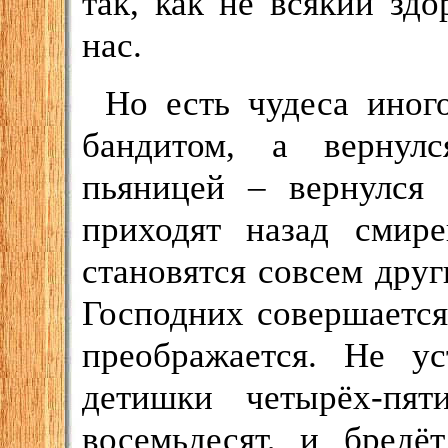
так, как не всякий зд
нас.
Но есть чудеса иног
бандитом, а вернул
пьяницей – вернулся
приходят назад смир
становятся совсем дру
Господних совершается
преображается. Не ус
детишки четырёх-пя
восемьдесят, и бредё