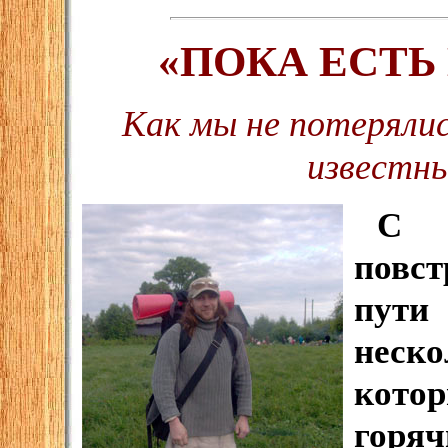
«ПОКА ЕСТЬ
Как мы не потеряли
известн
С 
повс
пути
неск
кото
горя