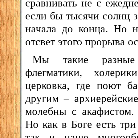
сравнивать не с ежедн
если бы тысячи солнц з
начала до конца. Но 
отсвет этого прорыва 
Мы такие разные 
флегматики, холерик
церковка, где поют б
другим – архиерейски
молебны с акафистом.
Но как в Боге есть тр
так и наше многооб