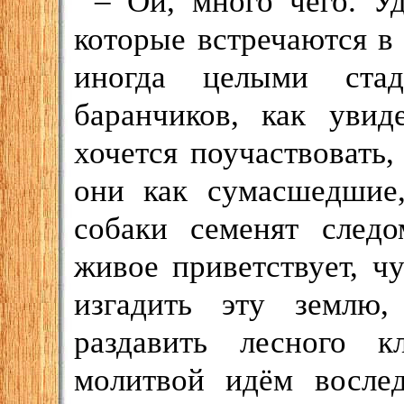
– Ой, много чего. У
которые встречаются в 
иногда целыми ста
баранчиков, как увид
хочется поучаствовать,
они как сумасшедшие,
собаки семенят след
живое приветствует, ч
изгадить эту землю, 
раздавить лесного к
молитвой идём вослед