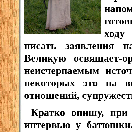
нап
готов
ходу 
писать заявления н
Великую освящает-ор
неисчерпаемым исто
некоторых это на в
отношений, супружеств
Кратко опишу, при 
интервью у батюшки.