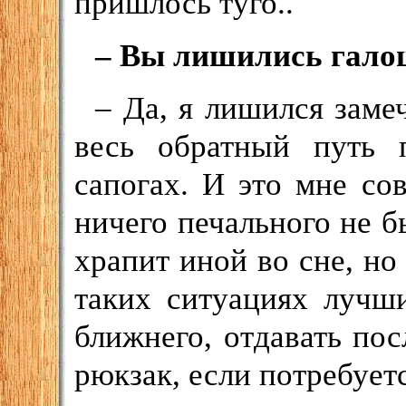
пришлось туго..
– Вы лишились гало
– Да, я лишился заме
весь обратный путь 
сапогах. И это мне со
ничего печального не бы
храпит иной во сне, н
таких ситуациях лучши
ближнего, отдавать по
рюкзак, если потребуетс