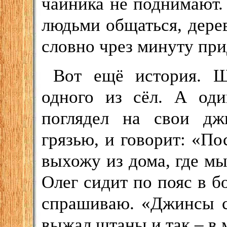
чайника не поднимают. Н
людьми общаться, дерев
словно чрез минуту при
Вот ещё история. Ш
одного из сёл. А од
поглядел на свои дж
грязью, и говорит: «По
выхожу из дома, где мы
Олег сидит по пояс в б
спрашиваю. «Джинсы с
выжал штаны и так – в 