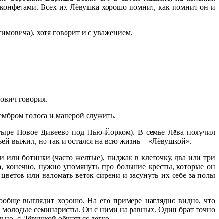
конфетами. Всех их Лёвушка хорошо помнит, как помнит он и
имовича), хотя говорит и с уважением.
мович говорил.
тембром голоса и манерой служить.
тыре Новое Дивеево под Нью-Йорком). В семье Лёва получил
ьей выжил, но так и остался на всю жизнь – «Лёвушкой».
 или ботинки (часто желтые), пиджак в клеточку, два или три
а, конечно, нужно упомянуть про большие кресты, которые он
цветов или наломать веток сирени и засунуть их себе за полы
вообще выглядит хорошо. На его примере наглядно видно, что
но молодые семинаристы. Он с ними на равных. Один брат точно
льно, с Лёвушкой общаться легко.