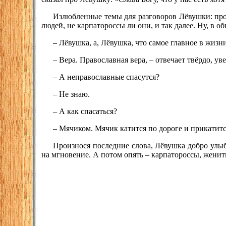
Излюбленные темы для разговоров Лёвушки: про ж
людей, не карпатороссы ли они, и так далее. Ну, в 
– Лёвушка, а, Лёвушка, что самое главное в жизн
– Вера. Православная вера, – отвечает твёрдо, ув
– А неправославные спасутся?
– Не знаю.
– А как спасаться?
– Мячиком. Мячик катится по дороге и прикатитс
Произнося последние слова, Лёвушка добро улыба
на мгновение. А потом опять – карпатороссы, женить