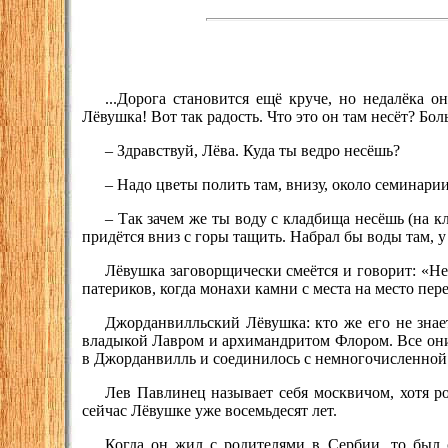
...Дорога становится ещё круче, но недалёка о
Лёвушка! Вот так радость. Что это он там несёт? Бол
– Здравствуй, Лёва. Куда ты ведро несёшь?
– Надо цветы полить там, внизу, около семинарии
– Так зачем же ты воду с кладбища несёшь (на кл
придётся вниз с горы тащить. Набрал бы воды там, у
Лёвушка заговорщически смеётся и говорит: «Нет
патериков, когда монахи камни с места на место пе
Джорданвилльский Лёвушка: кто же его не знае
владыкой Лавром и архимандритом Флором. Все они
в Джорданвилль и соединилось с немногочисленно
Лев Павлинец называет себя москвичом, хотя ро
сейчас Лёвушке уже восемьдесят лет.
Когда он жил с родителями в Сербии, то был 