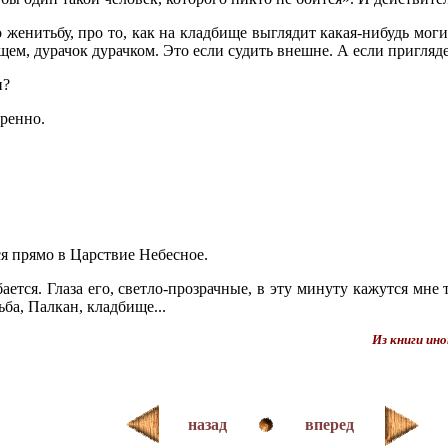
енитьбу, про то, как на кладбище выглядит какая-нибудь могилк
общем, дурачок дурачком. Это если судить внешне. А если пригля
и?
еренно.
я прямо в Царствие Небесное.
ется. Глаза его, светло-прозрачные, в эту минуту кажутся мне 
ба, Палкан, кладбище...
Из книги ино
назад
вперед