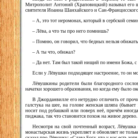
Митрополит Антоний (Храповицкий) называл его ш
святителя Иоанна Шанхайского и Сан-Францисского. 
– А, это тот иеромонах, который в сербской сем
– Лёва, а что ты про него помнишь?
– Помню, он говорил, что бедных нельзя обижать
– А ты что, обижал?
– Да нет. Там был такой нищий по имени Божа, 
Если у Лёвушки подходящее настроение, то он мо
Лёвушкины родители были благородного сослов
начатки хорошего образования, но когда ему было ок
В Джорданвилле его нетрудно отличить от прочи
галстука на шее, на голове женская шляпа (бывае
носит под рубашкой или поверх неё, причём иногда
пиджака, так что становится похож на живое дерево.
Несмотря на свой почтенный возраст, Лёвушка 
монастырская жизнь укрепляет и обновляет не тольк
сказал про Лёвушку: «Слава Богу, что у нас есть хот