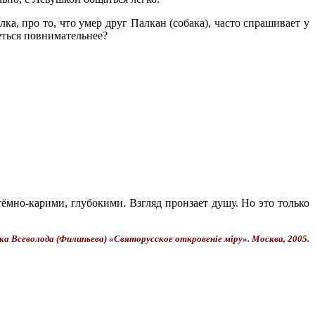
а, про то, что умер друг Палкан (собака), часто спрашивает у
деться повнимательнее?
тёмно-карими, глубокими. Взгляд пронзает душу. Но это только
ка Всеволода (Филипьева) «Святорусское откровенiе мiру». Москва, 2005.