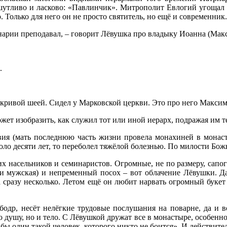
утливо и ласково: «Павлинчик». Митрополит Евлогий угощал 
Только для него он не просто святитель, но ещё и современник.
инарии преподавал, – говорит Лёвушка про владыку Иоанна (Макс
.
с кривой шеей. Сидел у Марковской церкви. Это про него Макси
жет изобразить, как служил тот или иной иерарх, подражая им 
ия (мать последнюю часть жизни провела монахиней в монас
оло десяти лет, то переболел тяжёлой болезнью. По милости Бож
х насельников и семинаристов. Огромные, не по размеру, сапоги
т и мужская) и непременный посох – вот облачение Лёвушки. Д
 сразу несколько. Летом ещё он любит нарвать огромный букет 
бодр, несёт нелёгкие трудовые послушания на поварне, да и 
о душу, но и тело. С Лёвушкой дружат все в монастыре, особен
я бы один такой человек, которого никто не боится». И действите