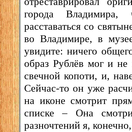
отреставрировал ори
города Владимира,
расставаться со святын
во Владимире, в музее
увидите: ничего общег
образ Рублёв мог и не
свечной копоти, и, нав
Сейчас-то он уже расч
на иконе смотрит пря
списке – Она смотри
разночтений я, конечно,