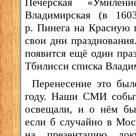
Печерская «Умилени
Владимирская (в 160
р. Пинега на Красную г
свои дни празднования
появится ещё один праз
Тбилисси списка Влади
Перенесение это бы
году. Наши СМИ событ
освещали, и о нём бы
если б случайно в Мос
на презентацию доку