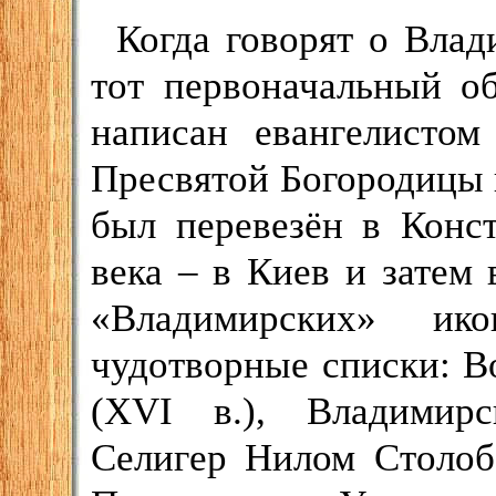
Когда говорят о Влад
тот первоначальный о
написан евангелисто
Пресвятой Богородицы 
был перевезён в Конст
века – в Киев и затем
«Владимирских» ик
чудотворные списки: В
(XVI в.), Владимирс
Селигер Нилом Столоб