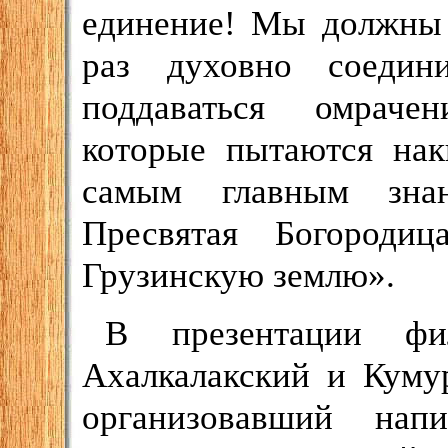
единение! Мы должны 
раз духовно соедин
поддаваться омраче
которые пытаются на
самым главным знан
Пресвятая Богороди
Грузинскую землю».
В презентации фил
Ахалкалакский и Куму
организовавший нап