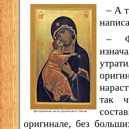
– А 
написа
– Ф
изнач
утрат
ориг
нараст
так ч
соста
Центральная часть грузинского списка
оригинале, без больши