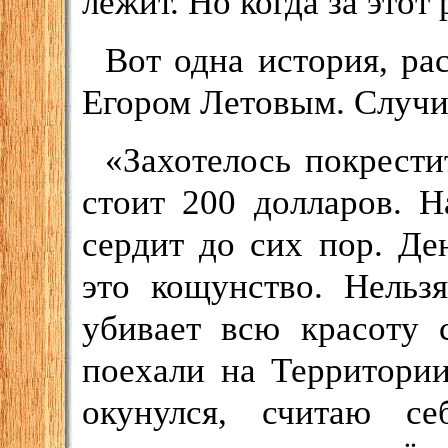
лежит. Но когда за этот 
Вот одна история, ра
Егором Летовым. Случил
«Захотелось покрести
стоит 200 долларов. Н
сердит до сих пор. Де
это кощунство. Нельз
убивает всю красоту 
поехали на Территории
окунулся, считаю с