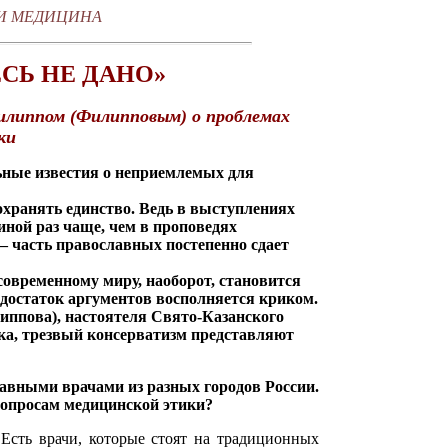
И МЕДИЦИНА
ЕСЬ НЕ ДАНО»
илиппом (Филипповым) о проблемах
ки
ьные известия о неприемлемых для
сохранять единство. Ведь в выступлениях
иной раз чаще, чем в проповедях
– часть православных постепенно сдает
современному миру, наоборот, становится
достаток аргументов восполняется криком.
иппова), настоятеля Свято-Казанского
ка, трезвый консерватизм представляют
авными врачами из разных городов России.
вопросам медицинской этики?
 Есть врачи, которые стоят на традиционных