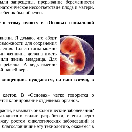
были запрещены, прерывание беременности
анатомическое несоответствие плода и матери.
ребенок был обречен.
е к этому пункту в «Основах социальной
 жизни. Я думаю, что аборт
возможности для сохранения
ления. Только тогда можно
ации женщина должна иметь
 или жизнь младенца. Для
и ребенка. А ведь именно
ой нашей веры.
 концепции» нуждаются, на ваш взгляд, в
 клеток. В «Основах» четко говорится о
ется клонирование отдельных органов.
расти, вызывать онкологические заболевания?
ходится в стадии разработки, и если через
между ростом онкологических заболеваний и
 благословившие эту технологию, окажемся в