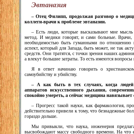
Эвтаназия
– Отец Филипп, продолжая разговор о медиц
коллеги-врачи к проблеме эвтаназии.
– Есть люди, которые высказывают мне мысль 
метод. И медики говорят, и сами больные. Врачи,
необходимостью быть гуманными по отношению к 
аспект, который для Запада, быть может, не так ак
средств. Они тратятся, с точки зрения наших админи
а влекут большие затраты. То есть имеются вопросы 
Я в ответ начинаю говорить о христианск
самоубийству и убийству.
– А как быть в тех случаях, когда люде
аппаратов искусственного дыхания, современн
спокойно умереть, а сейчас медицина навязывает
– Прогресс такой науки, как фармакология, пр
действительно привели к тому, что безнадежные бол
гораздо дольше.
Мы привыкли, что наука, инженерия предлаг
высвобождают массу свободного времени. На что е