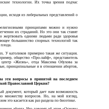
нские технологии. Их точка зрения подчас
ции, исходя из либеральных представлений о
 религиозными принципами можно и нужно
легчении их страданий. Но это они так ставят
но жертвовать одними людьми ради здоровья
яющее большинство спорных технологий так
 плода.
х. У католиков примерно такая же ситуация.
апример, общество «Про-лайф», представитель
 центр «Жизнь», отца Максима Обухова за
дые, принципиальные и в отношении абортов,
на эти вопросы в принятой на последнем
ской Православной Церкви?
й документ, который дает нам возможность
о множеству вопросов. Но, на мой взгляд,
м это касается как раз раздела по биоэтике.
шения аборта. Что говорят об этом «Основы