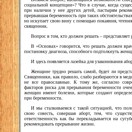
социальной концепции»? Что в случае, когда сущес
при наличии у нее других детей, пастырям реком
прервавшая беременность при таких обстоятельствах
но искупает свою вину с помощью покаяния, чтения
священник.
Вопрос в том, кто должен решать – представляет 
В «Основах» говорится, что решать должен врач
постановку диагноза, способного подтолкнуть жен
И здесь появляется лазейка для узаконивания абор
Женщине трудно решать самой, будет ли предста
Священники, как правило, слабо разбираются в мед
не все православные. К тому же, согласно сов
факторов риска для прерывания беременности очен
женщин имеют болезни, которые создают определ
при беременности.
И мы сталкиваемся с такой ситуацией, что по
свою совесть, совершая аборт, тем, что сущест
ответственность как бы перекладывается на сугуб
рекомендовать прерывание жизни.