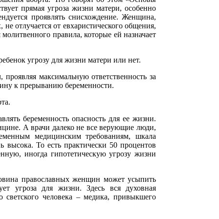
твует прямая угроза жизни матери, особенно
ендуется проявлять снисхождение. Женщина,
, не отлучается от евхаристического общения,
 молитвенного правила, которые ей назначает
ребенок угрозу для жизни матери или нет.
, проявляя максимальную ответственность за
щину к прерыванию беременности.
та.
влять беременность опасность для ее жизни.
ицине. А врачи далеко не все верующие люди,
ременным медицинским требованиям, шкала
ь высока. То есть практически 50 процентов
енную, иногда гипотетическую угрозу жизни
ловина православных женщин может усыпить
вует угроза для жизни. Здесь вся духовная
о светского человека – медика, привыкшего