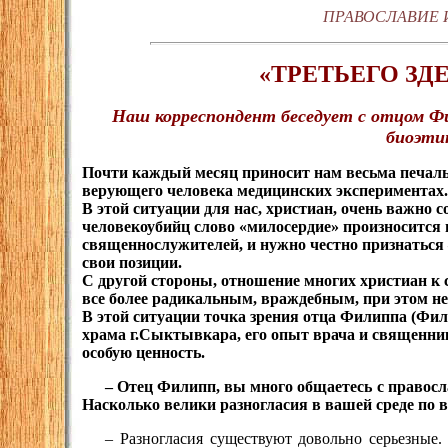
ПРАВОСЛАВИЕ 
«ТРЕТЬЕГО ЗД
Наш корреспондент беседует с отцом Ф
биоэти
Почти каждый месяц приносит нам весьма печал
верующего человека медицинских экспериментах.
В этой ситуации для нас, христиан, очень важно 
человекоубийц слово «милосердие» произносится 
священнослужителей, и нужно честно признаться 
свои позиции.
С другой стороны, отношение многих христиан к 
все более радикальным, враждебным, при этом не
В этой ситуации точка зрения отца Филиппа (Фил
храма г.Сыктывкара, его опыт врача и священни
особую ценность.
– Отец Филипп, вы много общаетесь с правосл
Насколько велики разногласия в вашей среде по 
– Разногласия существуют довольно серьезные.