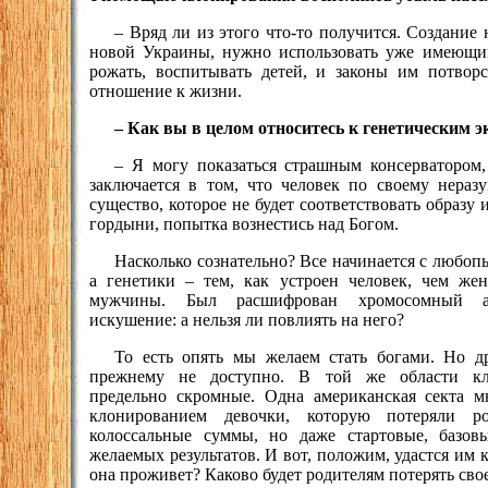
– Вряд ли из этого что-то получится. Создание
новой Украины, нужно использовать уже имеющи
рожать, воспитывать детей, и законы им потво
отношение к жизни.
– Как вы в целом относитесь к генетическим 
– Я могу показаться страшным консерватором,
заключается в том, что человек по своему нераз
существо, которое не будет соответствовать образ
гордыни, попытка вознестись над Богом.
Насколько сознательно? Все начинается с любопы
а генетики – тем, как устроен человек, чем же
мужчины. Был расшифрован хромосомный ап
искушение: а нельзя ли повлиять на него?
То есть опять мы желаем стать богами. Но д
прежнему не доступно. В той же области кл
предельно скромные. Одна американская секта м
клонированием девочки, которую потеряли ро
колоссальные суммы, но даже стартовые, базов
желаемых результатов. И вот, положим, удастся им 
она проживет? Каково будет родителям потерять свое