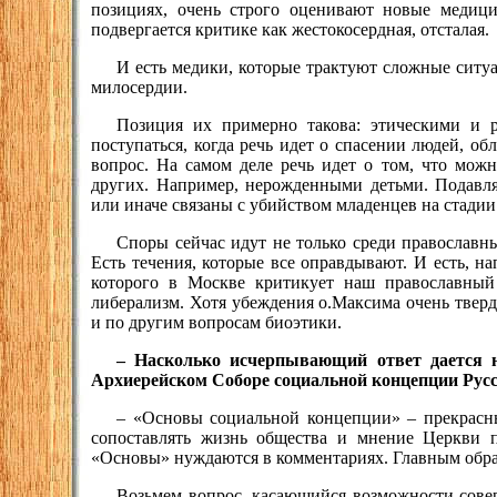
позициях, очень строго оценивают новые медици
подвергается критике как жестокосердная, отсталая.
И есть медики, которые трактуют сложные ситуа
милосердии.
Позиция их примерно такова: этическими и
поступаться, когда речь идет о спасении людей, об
вопрос. На самом деле речь идет о том, что мож
других. Например, нерожденными детьми. Подавл
или иначе связаны с убийством младенцев на стадии
Споры сейчас идут не только среди православны
Есть течения, которые все оправдывают. И есть, н
которого в Москве критикует наш православный
либерализм. Хотя убеждения о.Максима очень твер
и по другим вопросам биоэтики.
– Насколько исчерпывающий ответ дается 
Архиерейском Соборе социальной концепции Рус
– «Основы социальной концепции» – прекрасны
сопоставлять жизнь общества и мнение Церкви п
«Основы» нуждаются в комментариях. Главным образо
Возьмем вопрос, касающийся возможности совер