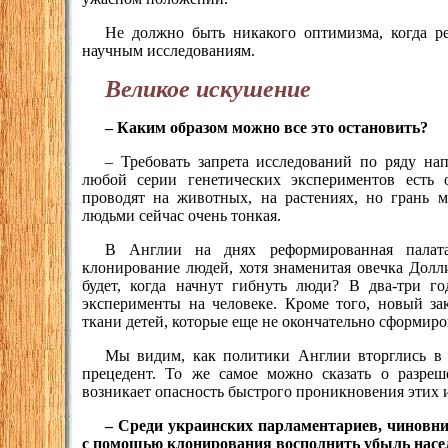
Не должно быть никакого оптимизма, когда ре
научным исследованиям.
Великое искушение
– Каким образом можно все это остановить?
– Требовать запрета исследований по ряду на
любой серии генетических экспериментов есть 
проводят на животных, на растениях, но грань
людьми сейчас очень тонкая.
В Англии на днях реформированная палат
клонирование людей, хотя знаменитая овечка Долл
будет, когда начнут гибнуть люди? В два-три го
эксперименты на человеке. Кроме того, новый зак
ткани детей, которые еще не окончательно сформиро
Мы видим, как политики Англии вторглись в
прецедент. То же самое можно сказать о разре
возникает опасность быстрого проникновения этих 
– Среди украинских парламентариев, чиновни
с помощью клонирования восполнить убыль насе