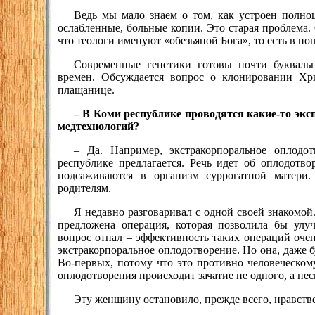
Ведь мы мало знаем о том, как устроен полно
ослабленные, больные копии. Это старая проблема. С
что теологи именуют «обезьяной Бога», то есть в по
Современные генетики готовы почти буквальн
времен. Обсуждается вопрос о клонировании Хр
плащанице.
– В Коми республике проводятся какие-то эк
медтехнологий?
– Да. Например, экстракорпоральное оплод
республике предлагается. Речь идет об оплодотво
подсаживаются в организм суррогатной матери.
родителям.
Я недавно разговаривал с одной своей знакомой.
предложена операция, которая позволила бы улу
вопрос отпал – эффективность таких операций оче
экстракорпоральное оплодотворение. Но она, даже б
Во-первых, потому что это противно человеческому
оплодотворения происходит зачатие не одного, а н
Эту женщину остановило, прежде всего, нравств