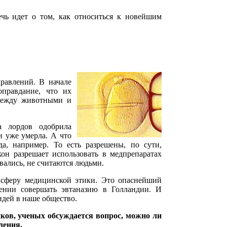
чь идет о том, как относиться к новейшим
правлений. В начале
оправдание, что их
 между животными и
а лордов одобрила
и уже умерла. А что
да, например. То есть разрешены, по сути,
он разрешает использовать в медпрепаратах
вались, не считаются людьми.
 сферу медицинской этики. Это опаснейший
шении совершать эвтаназию в Голландии. И
идей в наше общество.
ков, ученых обсуждается вопрос, можно ли
ления.