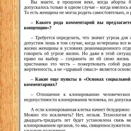
Вы знаете, в прошлом веке, когда аборты 
допускалось только в одном случае – когда имелось 
То есть женщина не могла родить самостоятельно, и 
– Какого рода комментарий вы предлагает
концепции»?
– Требуется определить, что значит угроза для
допустим лишь в том случае, когда исчерпаны все 
жизни женщины в условиях реанимационного отде
говорить об угрозе жизни. Но даже в этой ситу
право на выбор – сохранить ли ей свою жизнь
христианки это честь – пожертвовать собой рад
жертвенность, а не «здравый смысл» является основ
– Какие еще пункты в «Основах социальной
комментариях?
– Отношение к клонированию человеческих
недопустимости клонирования человека, но допуска
А если клонированная клетка начнет безудержно 
Можно это исключить? Нет, нельзя. Технология на
двадцать-тридцать лет будет установлена связь 
клонированием органов, то мы, священнослужители,
ужасном положении.