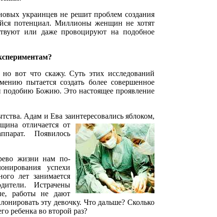
 новых украинцев не решит проблем создания
йся потенциал. Миллионы женщин не хотят
рствуют или даже провоцируют на подобное
экспериментам?
 но вот что скажу. Суть этих исследований
умению пытается создать более совершенное
у и подобию Божию. Это настоящее проявление
тства. Адам и Ева заинтересовались яблоком,
нщина отличается
от
парат. Появилось
рево жизни нам по-
онирования успехи
ного лет занимается
дители. Истрачены
ые, работы не дают
клонировать эту девочку. Что дальше? Сколько
го ребенка во второй раз?