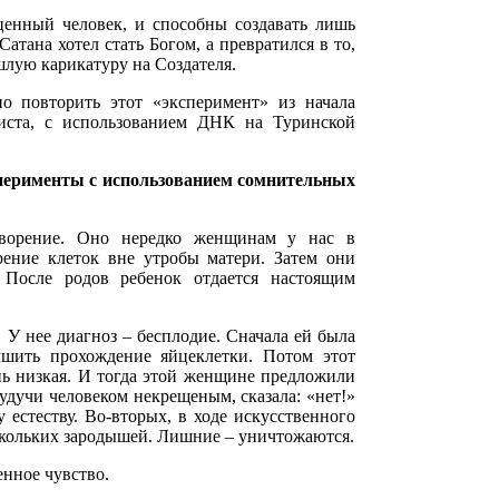
ценный человек, и способны создавать лишь
атана хотел стать Богом, а превратился в то,
шлую карикатуру на Создателя.
о повторить этот «эксперимент» из начала
иста, с использованием ДНК на Туринской
сперименты с использованием сомнительных
отворение. Оно нередко женщинам у нас в
рение клеток вне утробы матери. Затем они
 После родов ребенок отдается настоящим
 У нее диагноз – бесплодие. Сначала ей была
чшить прохождение яйцеклетки. Потом этот
нь низкая. И тогда этой женщине предложили
удучи человеком некрещеным, сказала: «нет!»
 естеству. Во-вторых, в ходе искусственного
ескольких зародышей. Лишние – уничтожаются.
енное чувство.