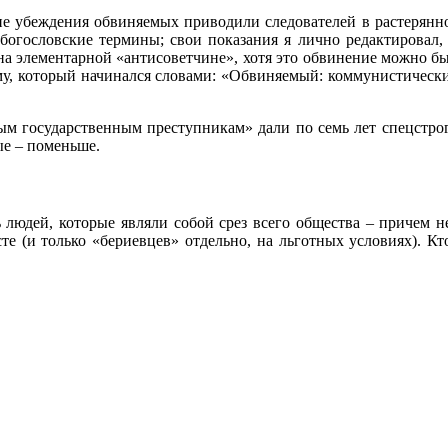
ие убеждения обвиняемых приводили следователей в растерянн
 богословские термины; свои показания я лично редактировал,
на элементарной «антисоветчине», хотя это обвинение можно б
у, который начинался словами: «Обвиняемый: коммунистический
ным государственным преступникам» дали по семь лет спецстро
ые – поменьше.
 людей, которые являли собой срез всего общества – причем н
те (и только «бериевцев» отдельно, на льготных условиях). Кт