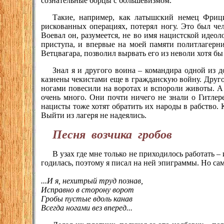
сознательные борцы с большевизмом.
Такие, например, как латышский немец Фриц
рискованных операциях, потерял ногу. Это был че
Воевал он, разумеется, не во имя нацистской идео
приступа, и впервые на моей памяти политлагерн
Ветцвагара, позволил вырвать его из неволи хотя б
Знал я и другого воина – командира одной из 
казнены чекистами еще в гражданскую войну. Другой
ногами повесили на воротах и вспороли животы. А 
очень много. Они почти ничего не знали о Гитлере
нацисты тоже хотят обратить их народы в рабство.
Выйти из лагеря не надеялись.
Песня возчика гробов
В узах где мне только не приходилось работать 
годилась, поэтому я писал на ней эпиграммы. Но са
...И я, нехитрый труд познав,
Исправно в сторону ворот
Гробы пустые вдоль канав
Всегда ногами вез вперед...