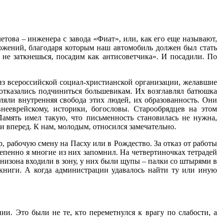
това – инженера с завода «Фиат», или, как его еще называют,
ложений, благодаря которым наш автомобиль должен был стать
 не заткнешься, посадим как антисоветчика». И посадили. По
з всероссийской социал-христианской организации, желавшие
отказались подчиниться большевикам. Их возглавлял батюшка
ляли внутренняя свобода этих людей, их образованность. Они
нееврейскому, историки, богословы. Старообрядцев на этом
Память имел такую, что письменность становилась не нужна,
 и вперед. К нам, молодым, относился замечательно.
 рабочую смену на Пасху или в Рождество. За отказ от работы
тепенно я многие из них запомнил. На четвертиночках тетрадей
рнизона входили в зону, у них были щупы – палки со штырями в
 книги. А когда администрации удавалось найти ту или иную
и. Это были не те, кто переметнулся к врагу по слабости, а