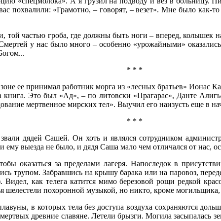
орцию «спецмолока». А я грузил на подводу и вез в больницу.
вас похвалили: «Грамотно, – говорят, – везет». Мне было как-то
сти, той частью гроба, где должны быть ноги – вперед, колышек
 Смертей у нас было много – особенно «урожайными» оказались 
огом...
* * *
 зоне ее принимал работник морга из «лесных братьев» Ионас Ка
а книга. Это был «Ад», – по литовски «Прагарас», Данте Алигь
ование мертвенное мирских тел». Выучил его наизусть еще в нач
* * *
 звали дядей Сашей. Он хоть и являлся сотрудником админист
 ему выезда не было, и дядя Саша мало чем отличался от нас, 
тобы оказаться за пределами лагеря. Напоследок в присутств
сь трупом. Забравшись на крышу барака или на паровоз, переде
. Видел, как телега катится мимо березовой рощи редкой крас
я шелестели похоронной музыкой, но никто, кроме могильщика, 
авуны, в которых тела без доступа воздуха сохраняются дольш
 мертвых древние славяне. Летели брызги. Могила засыпалась з