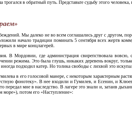
 трогался в обратный путь. Представьте судьбу этого человека,
раем»
еждений. Мы далеко не во всем соглашались друг с другом, пор
ложили начало традиции поминать 5 сентября всех жертв комму
ервых в мире концлагерей.
зия. В Мордовии, где администрация свирепствовала вовсю, 
очении режима. Это была глушь, никаких деревень вокруг, только
, иногда подходил катер. Но толика свободы с лихвой это искупа
милева в его голосовой манере, с некоторым характерным растя
стную фонотеку». В нее входили и Гумилев, и Есенин, и Клюев.
то передал мне в наследство. В лагере это знали и, затаив дыхан
м море»), потом его «Наступление»: