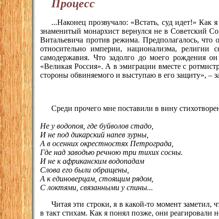
Процесс
...Наконец прозвучало: «Встать, суд идет!» Как
знаменитый монархист вернулся не в Советский Союз
Витальевича против режима. Предполагалось, что о
относительно империи, национализма, религии 
самодержавия. Что задолго до моего рождения о
«Великая Россия». А в эмиграции вместе с ротмист
стороны обвиняемого и выступаю в его защиту», – 
Среди прочего мне поставили в вину стихотворен
Не у водопоя, где буйволов стадо,
И не под дикарский напев зурны,
А в осенних окрестностях Петрограда,
Где над заводью речною три тихих сосны.
И не к африканским водопадам
Слова его были обращены,
А к единоверцам, стоящим рядом,
С локтями, связанными у спины...
Читая эти строки, я в какой-то момент заметил,
в такт стихам. Как я понял позже, они реагировали 