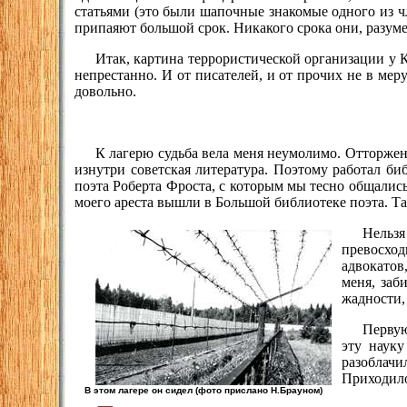
статьями (это были шапочные знакомые одного из ч
припаяют большой срок. Никакого срока они, разуме
Итак, картина террористической организации у 
непрестанно. И от писателей, и от прочих не в ме
довольно.
К лагерю судьба вела меня неумолимо. Отторжен
изнутри советская литература. Поэтому работал б
поэта Роберта Фроста, с которым мы тесно общались
моего ареста вышли в Большой библиотеке поэта. Так
Нельзя
превосход
адвокатов
меня, заб
жадности,
Первую
эту науку
разоблачи
Приходилос
В этом лагере он сидел (фото прислано Н.Брауном)