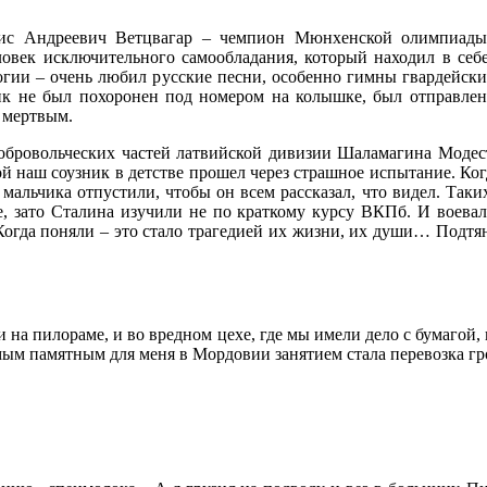
ис Андреевич Ветцвагар – чемпион Мюнхенской олимпиады 
ловек исключительного самообладания, который находил в себ
логии – очень любил русские песни, особенно гимны гвардейск
ик не был похоронен под номером на колышке, был отправлен
ы мертвым.
добровольческих частей латвийской дивизии Шаламагина Модест
 наш соузник в детстве прошел через страшное испытание. Когд
мальчика отпустили, чтобы он всем рассказал, что видел. Таки
, зато Сталина изучили не по краткому курсу ВКПб. И воевали
 Когда поняли – это стало трагедией их жизни, их души… Подтя
– и на пилораме, и во вредном цехе, где мы имели дело с бумаг
мым памятным для меня в Мордовии занятием стала перевозка гр