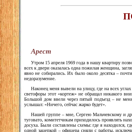
П
Арест
Утром 15 апреля 1969 года в нашу квартиру поз
всех к двери оказалась одна пожилая женщина, загля
явно не собирались. Их было около десятка – почт
недоразумение.
Наконец меня вывели на улицу, где на всех угл
светофоры этот «кортеж» не обращал никакого вним
Большой дом ввели через пятый подъезд – не меня 
услышал: «Ничего, сейчас жарко будет».
Нашей группе – мне, Сергею Мальчевскому и дру
туговато, комитетчикам приходилось проявлять нахо
досуха. Были составлены схемы: где я находился, г
одной зацепкой – офицера сняли с работы, исключ