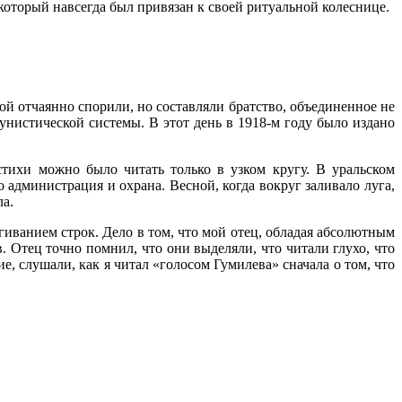
 который навсегда был привязан к своей ритуальной колеснице.
ой отчаянно спорили, но составляли братство, объединенное не
нистической системы. В этот день в 1918-м году было издано
стихи можно было читать только в узком кругу. В уральском
 администрация и охрана. Весной, когда вокруг заливало луга,
ла.
гиванием строк. Дело в том, что мой отец, обладая абсолютным
 Отец точно помнил, что они выделяли, что читали глухо, что
ие, слушали, как я читал «голосом Гумилева» сначала о том, что