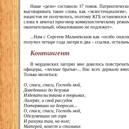
Наше «дело» составило 37 томов. Патриотическ
выговаривать такие слова, как «экзистенциализм»,
нацистов не получилось, поэтому КГБ остановился 
слова я зачитал приговор коммунистическому режим
окончательный, обжалованию не подлежит».
...Нам с Сергеем Мальчевским как «особо опас
получил четыре года лагеря и два – ссылки, остальн
Контингент
В мордовских лагерях мне довелось повстречать
офицеры, «лесные братья»... Нас всех держали вмес
Только молиться:
О, спаси, спаси, Господь мой,
Доведенных до безумья
Издевательствами в тюрьмах,
Лагерях; и свой рассудок
Потерявших на допросах...
О, спаси, спаси, Господь мой,
Обезумевших от горя
И разлуки там, на воле;
Матерей, невест и стольких