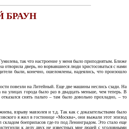
 БРАУН
Гумилева, так что настроение у меня было приподнятым. Ближе
она отворила дверь, но ворвавшиеся люди христосоваться с нами
дители были, конечно, ошеломлены, надеялись, что произошло
рости повезли на Литейный. Еще две машины неслись сзади. На
 на улицах города было раз в двадцать меньше, чем теперь. В
 отказался снять пальто – там было довольно прохладно, – то
ева, взрыву мавзолея и т.д. Так как с доказательствами было
совского я жил в гостинице «Москва», они выжали этот эпизод
ал складом боеприпасов где-то под Ленинградом. Это стало еще
истегнули к делу двух не известных мне людей с уголовными