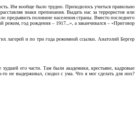
ость. Им вообще было трудно. Приходилось учиться правильно
 расставляя знаки препинания. Выдать нас за террористов или
ыло предъявить половине населения страны. Вместо последнего
 режим, год рождения – 1917...», а заканчивался – «Приговор
гих лагерей и по три года режимной ссылки. Анатолий Бергер
е худшей его части. Там были академики, крестьяне, кадровые
о-то не выдерживал, сходил с ума. Что я мог сделать для них?