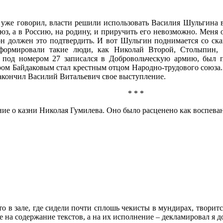
 я уже говорил, власти решили использовать Василия Шульгина в
, а в Россию, на родину, и приручить его невозможно. Меня об
н должен это подтвердить. И вот Шульгин поднимается со скам
сформировали такие люди, как Николай Второй, Столыпин, 
н под номером 27 записался в Добровольческую армию, был 
ром Байдаковым стал крестным отцом Народно-трудового союза.
закончил Василий Витальевич свое выступление.
* * *
ие о казни Николая Гумилева. Оно было расценено как воспеван
 что в зале, где сидели почти сплошь чекисты в мундирах, твор
не на содержание текстов, а на их исполнение – декламировал я 