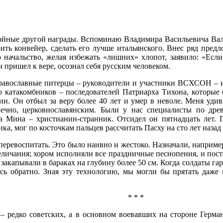
тойные другой награды. Вспоминаю Владимира Васильевича Вале
ить конвейер, сделать его лучше итальянского. Внес ряд пред
начальство, желая избежать «лишних» хлопот, заявило: «Если
пришел к вере, осознал себя русским человеком.
православные питерцы – руководители и участники ВСХСОН – и
 катакомбников – последователей Патриарха Тихона, которые 
и. Он отбыл за веру более 40 лет и умер в неволе. Меня удив
ечно, церковнославянским. Были у нас специалисты по древ
а Мина – христианин-странник. Отсидел он пятнадцать лет. 
ика, мог по косточкам пальцев рассчитать Пасху на сто лет назад
еревоспитать. Это было наивно и жестоко. Назначали, например,
величания; хором исполняли все праздничные песнопения, и пос
акапывали в бараках на глубину более 50 см. Когда солдаты га
сь обратно. Зная эту технологию, мы могли бы прятать даже
* * *
 редко советских, а в основном воевавших на стороне Германи