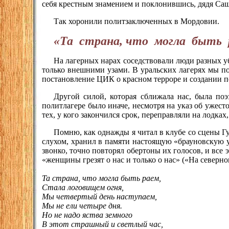
себя крестным знамением и поклонившись, дядя Саша
Так хоронили политзаключенных в Мордовии.
«Та страна, что могла быть 
На лагерных нарах соседствовали люди разных уб
только внешними узами. В уральских лагерях мы по
постановление ЦИК о красном терроре и создании п
Другой силой, которая сближала нас, была поэ
политлагере было иначе, несмотря на указ об ужест
тех, у кого закончился срок, переправляли на лодках
Помню, как однажды я читал в клубе со сцены Гу
слухом, хранил в памяти настоящую «брауновскую у
звонко, точно повторял обертоны их голосов, и все э
«женщины грезят о нас и только о нас» («На северно
Та страна, что могла быть раем,
Стала логовищем огня,
Мы четвертый день наступаем,
Мы не ели четыре дня.
Но не надо яства земного
В этот страшный и светлый час,