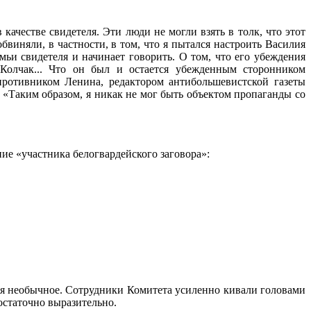
 качестве свидетеля. Эти люди не могли взять в толк, что этот
виняли, в частности, в том, что я пытался настроить Василия
ьи свидетеля и начинает говорить. О том, что его убеждения
Колчак... Что он был и остается убежденным сторонником
противником Ленина, редактором антибольшевистской газеты
 «Таким образом, я никак не мог быть объектом пропаганды со
ие «участника белогвардейского заговора»:
ится необычное. Сотрудники Комитета усиленно кивали головами
достаточно выразительно.