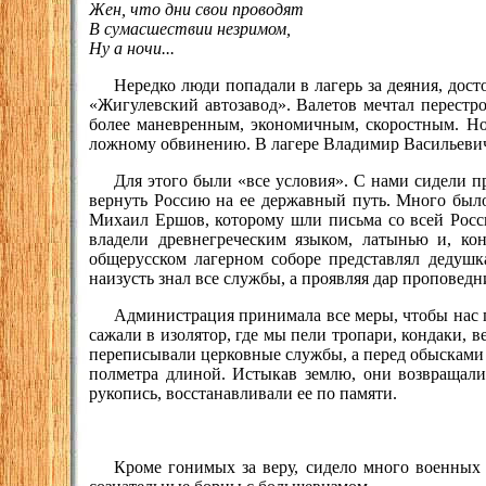
Жен, что дни свои проводят
В сумасшествии незримом,
Ну а ночи...
Нередко люди попадали в лагерь за деяния, дос
«Жигулевский автозавод». Валетов мечтал перестро
более маневренным, экономичным, скоростным. Но 
ложному обвинению. В лагере Владимир Васильевич 
Для этого были «все условия». С нами сидели 
вернуть Россию на ее державный путь. Много было
Михаил Ершов, которому шли письма со всей Росси
владели древнегреческим языком, латынью и, кон
общерусском лагерном соборе представлял дедушк
наизусть знал все службы, а проявляя дар проповедн
Администрация принимала все меры, чтобы нас п
сажали в изолятор, где мы пели тропари, кондаки, 
переписывали церковные службы, а перед обысками з
полметра длиной. Истыкав землю, они возвращали
рукопись, восстанавливали ее по памяти.
Кроме гонимых за веру, сидело много военных –