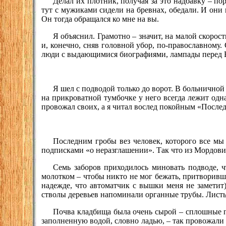
Делал их плотник, получая за это надбавку – п
тут с мужиками сидели на бревнах, обедали. И они 
Он тогда обращался ко мне на вы.
Я объяснил. Грамотно – значит, на малой скоро
и, конечно, сняв головной убор, по-православному.
люди с выдающимися биографиями, лампады перед Б
Я шел с подводой только до ворот. В больничной
на прикроватной тумбочке у него всегда лежит одн
провожал своих, а я читал вослед покойным «Послед
Последним гробы вез человек, которого все мы
подписками «о неразглашении». Так что из Мордовии
Семь заборов приходилось миновать подводе, ч
молотком – чтобы никто не мог бежать, притворивши
надежде, что автоматчик с вышки меня не заметит)
стволы деревьев напоминали органные трубы. Листь
Почва кладбища была очень сырой – сплошные пл
заполненную водой, словно ладью, – так провожали