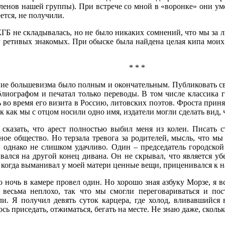
ленов нашей группы). При встрече со мной в «воронке» они ум
ется, не получили.
КГБ не складывалась, но не было никаких сомнений, что мы за л
ру ретивых знакомых. При обыске была найдена целая кипа моих
* * *
ие большевизма было полным и окончательным. Публиковать свои
иблиографом и печатал только переводы. В том числе классика
 во время его визита в Россию, литовских поэтов. Фроста прин
 как мы с отцом носили одно имя, издатели могли сделать вид, 
 сказать, что арест полностью выбил меня из колеи. Писать с
ное общество. Но терзала тревога за родителей, мысль, что м
, однако не слишком удачливо. Один – председатель городской
ивался на другой конец дивана. Он не скрывал, что является 
 когда выманивал у моей матери ценные вещи, приценивался к н
 ночь в камере провел один. Но хорошо зная азбуку Морзе, я 
 весьма неплохо, так что мы смогли переговариваться и пос
ли. Я получил девять суток карцера, где холод, вливавшийся 
ь приседать, отжиматься, бегать на месте. Не знаю даже, скольк