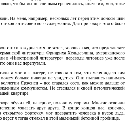
оляли, чтобы мы не слишком ерепенились, иначе им, мол, тоже
юди. На меня, например, несколько лет перед этим доносы шли
 стихов антисоветского содержания. Для приговора этого было
 стихи в журналах я не хотел, хорошо зная, что представляет
 германской литературы Фридриха Хельдерлина, американского
яли в «Иностранной литературе», переводы литовцев уже после
что они нас перепутали.
тихи я мог и в лагере, не говоря о том, что меня ждало там
ы можем больше никогда не увидеться. Они пытались нанимать
 коллегии Ярженец – все старался сесть как можно дальше от
убежденным коммунистом. Не стеснялся и своей патологической
ашей квартире.
вскоре обучил ей, наверное, половину тюрьмы. Многие освоили
тепенно узнавать друг друга. В конце концов нас, конечно,
в открытую форточку, мог превратить человека в кусок льда.
о верст я тогда отмахал в этой маленькой бетонной гробнице.