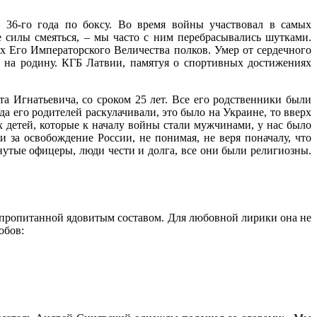
36-го года по боксу. Во время войны участвовал в самых
е силы смеяться, – мы часто с ним перебрасывались шутками.
их Его Императорского Величества полков. Умер от сердечного
 на родину. КГБ Латвии, памятуя о спортивных достижениях
а Игнатьевича, со сроком 25 лет. Все его родственники были
а его родителей раскулачивали, это было на Украине, то вверх
х детей, которые к началу войны стали мужчинами, у нас было
 за освобождение России, не понимая, не веря поначалу, что
нутые офицеры, люди чести и долга, все они были религиозны.
ой, пропитанной ядовитым составом. Для любовной лирики она не
обов: