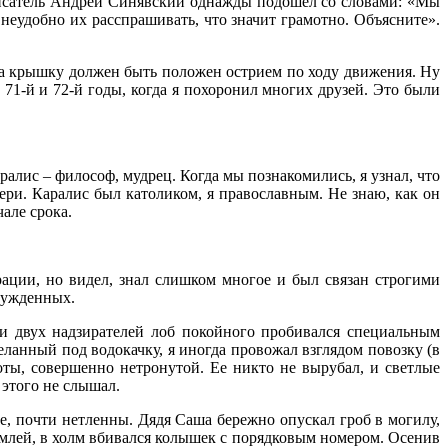
 Писатель Андрей Синявский однажды подошел со словами: «Мы
 неудобно их расспрашивать, что значит грамотно. Объясните».
 на крышку должен быть положен острием по ходу движения. Ну
71-й и 72-й годы, когда я похоронил многих друзей. Это были
ралис – философ, мудрец. Когда мы познакомились, я узнал, что
ери. Каралис был католиком, я православным. Не знаю, как он
але срока.
рации, но видел, знал слишком многое и был связан строгими
осужденных.
ии двух надзирателей лоб покойного пробивался специальным
ланный под водокачку, я иногда провожал взглядом повозку (в
оты, совершенно нетронутой. Ее никто не вырубал, и светлые
этого не слышал.
е, почти нетленны. Дядя Саша бережно опускал гроб в могилу,
емлей, в холм вбивался колышек с порядковым номером. Осенив