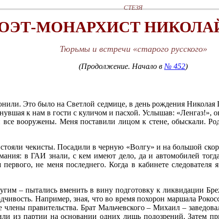
СТЕЗЯ
ОЭТ-МОНАРХИСТ НИКОЛАЙ
Тюрьмы и встречи «старого русского»
(Продолжение. Начало в
№ 452
)
вонили. Это было на Светлой седмице, в день рождения Николая 
нувшая к нам в гости с куличом и пасхой. Услышав: «Ленгаз!», 
и все вооружены. Меня поставили лицом к стене, обыскали. Ро
ах стояли чекисты. Посадили в черную «Волгу» и на большой ско
ания: в ГАИ знали, с кем имеют дело, да и автомобилей тогда
первого, не меня последнего. Когда в кабинете следователя я
гим – пытались вменить в вину подготовку к ликвидации Брежн
дчивость. Например, зная, что во время похорон маршала Рокос
де члены правительства. Брат Мальчевского – Михаил – заведов
или из партии на основании одних лишь подозрений. Затем пр