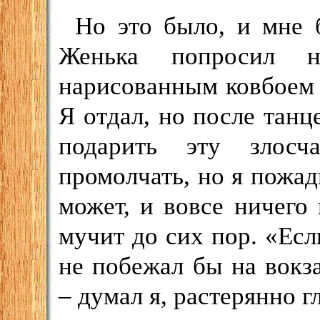
Но это было, и мне 
Женька попросил 
нарисованным ковбоем
Я отдал, но после тан
подарить эту злос
промолчать, но я пожадн
может, и вовсе ничего 
мучит до сих пор. «Есл
не побежал бы на вокза
– думал я, растерянно г